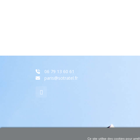
06 79 13 60 61
paris@sotratel.fr
Ce site utilise des cookies pour amél