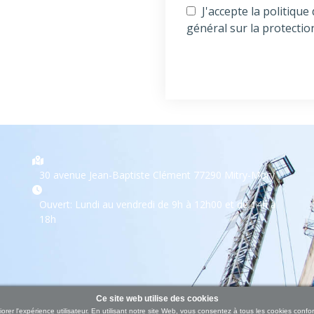
J'accepte la politique
général sur la protecti
30 avenue Jean-Baptiste Clément 77290 Mitry-Mory
Ouvert: Lundi au vendredi de 9h à 12h00 et de 14h à
18h
Ce site web utilise des cookies
iorer l'expérience utilisateur. En utilisant notre site Web, vous consentez à tous les cookies con